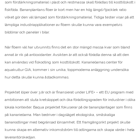
som förstärkningsmaterial i plast och restmassa skall förädlas till kosttillskott i
fiskföda. Bananplantans fiber är kort men har en hög längd/tjocklek ratio
vilket gör den väl lämpad som förstärkningsmaterial. Tidiga tester visar på att
lämpliga industriapplikationer av fibern skulle kunna vara exempelvis
bildörrar och paneler i bilar.
När fibern väl har utvunnits finns det en stor mängd massa kvar som bland
annat är rik på antioxidanter. Avsikten är att också förädla denna så att den
kan användas vid fiskodling som kosttillskott. Kanarieöarnas center för
aquakultur GIA, kommer i sin unika, toppmoderna anläggning undersöka
hur detta skulle kunna åstadkommas.
Projektet löper över 3 år och är finansierat under LIFE+ – ett EU program med
ambitionen att sluta kretsloppet och öka förädlingsgraden för industrier i olika
lokala kontexter. Baqua projektet fokuserar på de bananplantager som finns
på kanarieöarna. Man bedriver i dagsläget ekologiska, småskaliga
bananodlingar med begränsad lönsamhet. Ett framgångsrikt projekt skulle
kunna skapa en alternativ inkomstström till odlingarna och skapa värde i hela
leverantörskedjan.