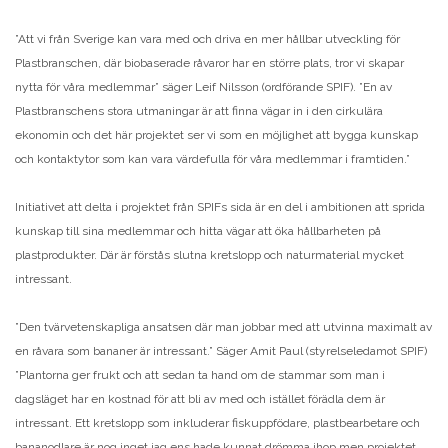
”Att vi från Sverige kan vara med och driva en mer hållbar utveckling för
Plastbranschen, där biobaserade råvaror har en större plats, tror vi skapar
nytta för våra medlemmar” säger Leif Nilsson (ordförande SPIF). ”En av
Plastbranschens stora utmaningar är att finna vägar in i den cirkulära
ekonomin och det här projektet ser vi som en möjlighet att bygga kunskap
och kontaktytor som kan vara värdefulla för våra medlemmar i framtiden.”
Initiativet att delta i projektet från SPIFs sida är en del i ambitionen att sprida
kunskap till sina medlemmar och hitta vägar att öka hållbarheten på
plastprodukter. Där är förstås slutna kretslopp och naturmaterial mycket
intressant.
”Den tvärvetenskapliga ansatsen där man jobbar med att utvinna maximalt av
en råvara som bananer är intressant.” Säger Amit Paul (styrelseledamot SPIF)
”Plantorna ger frukt och att sedan ta hand om de stammar som man i
dagsläget har en kostnad för att bli av med och istället förädla dem är
intressant. Ett kretslopp som inkluderar fiskuppfödare, plastbearbetare och
bananodlare är nog inget jag ens hade kunnat drömma ihop men projektet