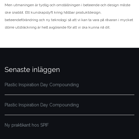
Men utmaningen är tydlig och omställningen i beteende och design måste
ske snabbt. Ett kunskapslyft kring hållbar produktdesign,
beteendeförändring och ny teknologi så att vi kan ta vara på råvaran i mycket
större utsträckning är helt avgörande för att vi ska kunna nå dit.
Senaste inläggen
Plastic Inspiration Day Compounding
Plastic Inspiration Day Compounding
Ny praktikant hos SPIF