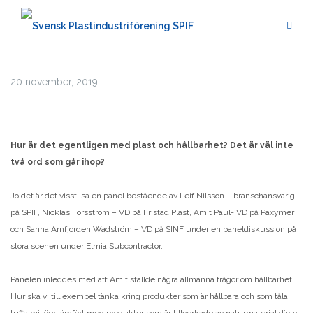
Hoppa
till
innehåll
20 november, 2019
Hur är det egentligen med plast och hållbarhet? Det är väl inte
två ord som går ihop?
Jo det är det visst, sa en panel bestående av Leif Nilsson – branschansvarig
på SPIF, Nicklas Forsström – VD på Fristad Plast, Amit Paul- VD på Paxymer
och Sanna Arnfjorden Wadström – VD på SINF under en paneldiskussion på
stora scenen under Elmia Subcontractor.
Panelen inleddes med att Amit ställde några allmänna frågor om hållbarhet.
Hur ska vi till exempel tänka kring produkter som är hållbara och som tåla
tuffa miljöer jämfört med produkter som är tillverkade av naturmaterial där vi