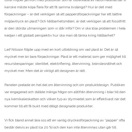
kanske måste köpa flera för att få samma livslängd? Hur är det med
förpackningar – är det verkligen så att pappersförpackningar har ett bättre
miljöavtryck än plast? Och hållbarhetsmålen, är det verkligen så att fossilfritt
är den största utmaningen som vi står inför? Om vi ska lösa problemen i hela
kedjan i ett globalt perspektiv hur ska man då tänka kring hållbarhet?
Leif Nilsson följde upp med en kort utbildning om vad plast är. Det är så
mycket mer än bara förpackningar. Plast är ett material som ger möjlighet till
resursbesparingar, sterilitet, elektrifiering, återvinning, bränslesnålhet och
mycket mer. Men det är viktigt att designen är rätt.
Panelen pratade en hel del om återvinning och om produktdesign. Publiken
var engagerad och ställde många frågor om alltifrån återvinning i bilar till den
nya kemikalieskatten och vilken typ av styrmedel som är effektivast när det
kommer till att få bukt med dåligt designade produkter.
Vi fick bland annat lära oss att en vanlig dryckesförpackning av ”papper” ofta
består delvis av plast (ca 20 %) och den kan inte återvinnas utan går till