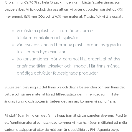
förbränning. Ca 70 % av hela förpackningen kan i bästa fall återvinnas som
pappersfiber. Vi fick också lära oss att om vi byter ut plasten går det ut 57%
mer energi, 61% mer CO2 och 270% mer material. Till sist fick vi lära oss att:
vi måste ha plast i vissa områden som el,
telekommunikation och sjukvård.
vår levnadsstandard beror av plast i fordon, byggnader,
textilier och hygienartiklar
lyxkonsumtionen bör vi däremot titta ordentligt på dvs
engångsartiklar, leksaker och ”mode”. Här finns många
onödiga och/eller feldesignade produkter.
Slutsatsen blev nog att det finns bra och dåliga beteenden och sen finns det
bättre och sämre material för att tillfredsställa dem, men det som måste
ändras i grund och botten är beteendet, annars kommer vi aldrig fram.
På slutfrågan kring om det fanns hopp framåt så var panelen överens. Plast är
ett framtidsmaterial och utan det kommer vi inte ha någon möjlighet att möta
varken utsläppsmål eller de mål som är uppställda av FN i Agenda 2030.