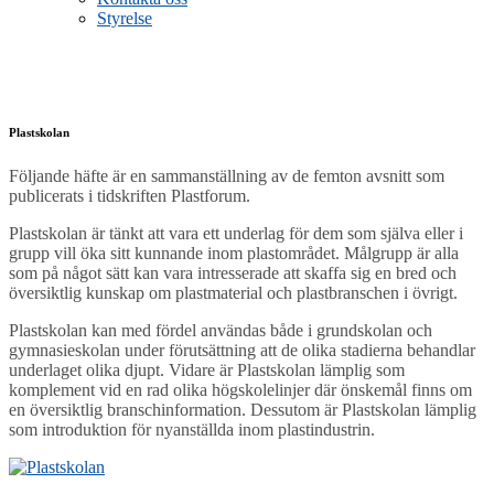
Styrelse
Plastskolan
Följande häfte är en sammanställning av de femton avsnitt som
publicerats i tidskriften Plastforum.
Plastskolan är tänkt att vara ett underlag för dem som själva eller i
grupp vill öka sitt kunnande inom plastområdet. Målgrupp är alla
som på något sätt kan vara intresserade att skaffa sig en bred och
översiktlig kunskap om plastmaterial och plastbranschen i övrigt.
Plastskolan kan med fördel användas både i grundskolan och
gymnasieskolan under förutsättning att de olika stadierna behandlar
underlaget olika djupt. Vidare är Plastskolan lämplig som
komplement vid en rad olika högskolelinjer där önskemål finns om
en översiktlig branschinformation. Dessutom är Plastskolan lämplig
som introduktion för nyanställda inom plastindustrin.