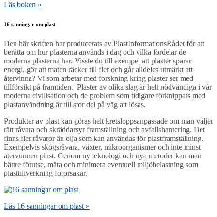
Läs boken »
16 sanningar om plast
Den här skriften har producerats av PlastInformationsRådet för att
berätta om hur plasterna används i dag och vilka fördelar de
moderna plasterna har. Visste du till exempel att plaster sparar
energi, gör att maten räcker till fler och går alldeles utmärkt att
återvinna? Vi som arbetar med forskning kring plaster ser med
tillförsikt på framtiden. Plaster av olika slag är helt nödvändiga i vår
moderna civilisation och de problem som tidigare förknippats med
plastanvändning är till stor del på väg att lösas.
Produkter av plast kan göras helt kretsloppsanpassade om man väljer
rätt råvara och skräddarsyr framställning och avfallshantering. Det
finns fler råvaror än olja som kan användas för plastframställning.
Exempelvis skogsråvara, växter, mikroorganismer och inte minst
återvunnen plast. Genom ny teknologi och nya metoder kan man
bättre förutse, mäta och minimera eventuell miljöbelastning som
plasttillverkning förorsakar.
Läs 16 sanningar om plast »