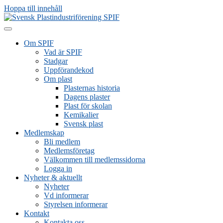
Hoppa till innehåll
Om SPIF
Vad är SPIF
Stadgar
Uppförandekod
Om plast
Plasternas historia
Dagens plaster
Plast för skolan
Kemikalier
Svensk plast
Medlemskap
Bli medlem
Medlemsföretag
Välkommen till medlemssidorna
Logga in
Nyheter & aktuellt
Nyheter
Vd informerar
Styrelsen informerar
Kontakt
Kontakta oss