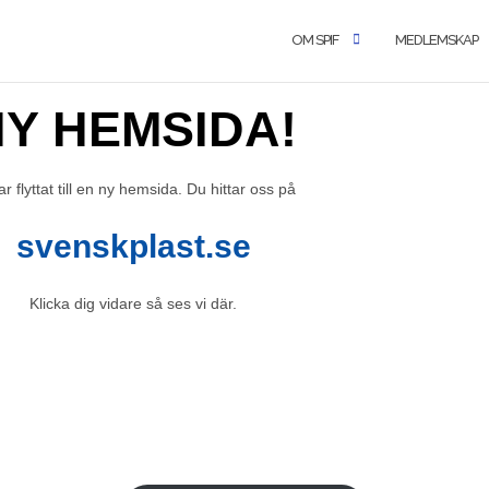
OM SPIF
MEDLEMSKAP
Y HEMSIDA!
ar flyttat till en ny hemsida. Du hittar oss på
svenskplast.se
Klicka dig vidare så ses vi där.
ng
plastbranschen