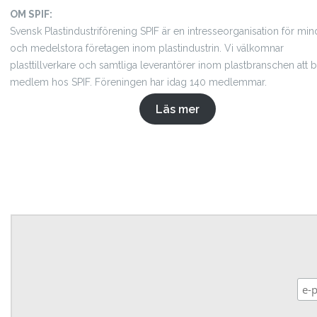
OM SPIF:
Svensk Plastindustriförening SPIF är en intresseorganisation för min
och medelstora företagen inom plastindustrin. Vi välkomnar
plasttillverkare och samtliga leverantörer inom plastbranschen att b
medlem hos SPIF. Föreningen har idag 140 medlemmar.
Läs mer