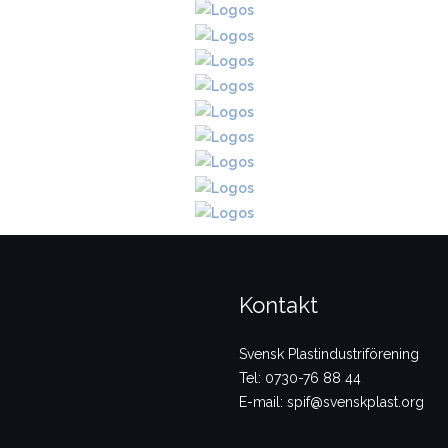
Kontakt
Svensk Plastindustriförening
Tel: 0730-76 88 44
E-mail: spif@svenskplast.org