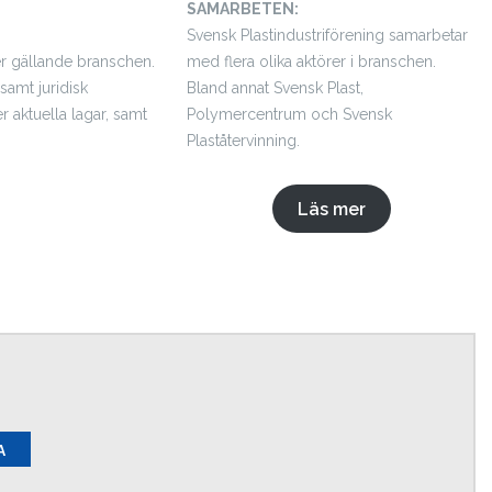
SAMARBETEN:
Svensk Plastindustriförening samarbetar
r gällande branschen.
med flera olika aktörer i branschen.
samt juridisk
Bland annat Svensk Plast,
r aktuella lagar, samt
Polymercentrum och Svensk
Plaståtervinning.
Läs mer