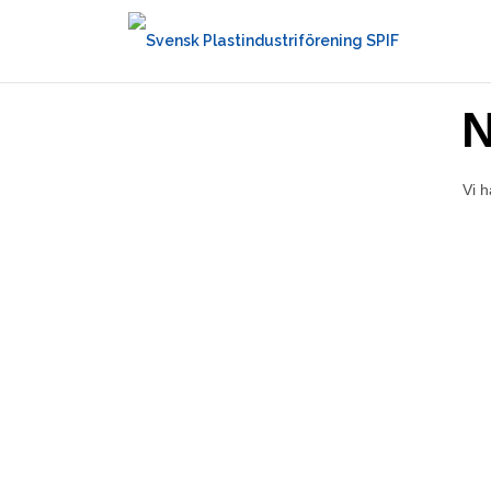
N
Vi h
Svensk plastindustriföreni
Branschorganisationen för dig som verkar inom 