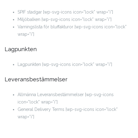
SPIF stadgar [wp-svg-icons icon=”lock” wrap=”i”]
Miljöbalken [wp-svg-icons icon=”lock” wrap=”i”]
Varningslista för bluffakturor [wp-svg-icons icon=”lock”
wrap=”i”]
Lagpunkten
Lagpunkten [wp-svg-icons icon=”lock” wrap=”i”]
Leveransbestämmelser
Allmänna Leveransbestämmelser [wp-svg-icons
icon=”lock” wrap=”i”]
General Delivery Terms [wp-svg-icons icon=”lock”
wrap=”i”]