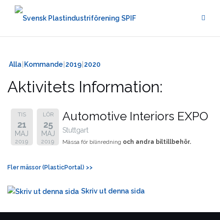
Hoppa
till
innehåll
Alla
Kommande
2019
2020
Aktivitets Information:
Automotive Interiors EXPO
TIS
LÖR
21
25
Stuttgart
MAJ
MAJ
2019
2019
Mässa för bilinredning
och andra biltillbehör.
Fler mässor (PlasticPortal) >>
Skriv ut denna sida