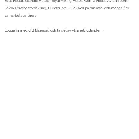
Elite Hotell, Scandic Hotell, Royal Viking Hotell, Gothia Hotel, Avis, Preem,
Säkra Företagsförsäkring, Fundcurve – Håll koll på din räta, och många fler
samarbetspartners
Logga in med ditt lösenord och ta del av våra erbjudanden.