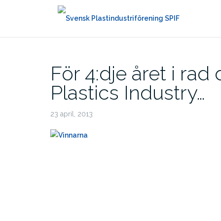
Hoppa
till
innehåll
För 4:dje året i ra
Plastics Industry…
23 april, 2013