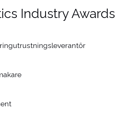
tics Industry Awards
kringutrustningsleverantör
makare
cent