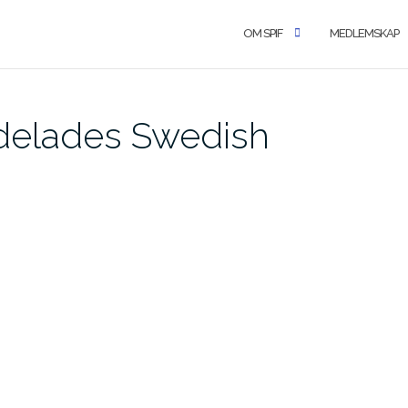
OM SPIF
MEDLEMSKAP
d delades Swedish