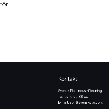
tör
Kontakt
Svensk Plastindustriförening
Tel: 0730-76 88 44
E-mail: spif@svenskplast.org