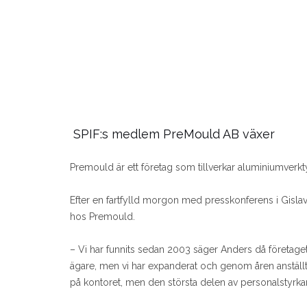
SPIF:s medlem PreMould AB växer
Premould är ett företag som tillverkar aluminiumverk
Efter en fartfylld morgon med presskonferens i Gislav
hos Premould.
– Vi har funnits sedan 2003 säger Anders då företaget s
ägare, men vi har expanderat och genom åren anställt y
på kontoret, men den största delen av personalstyrka