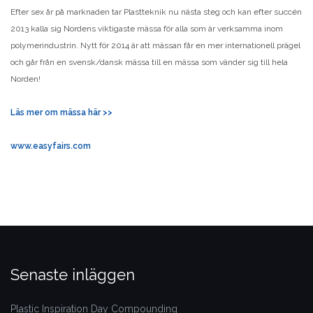
Efter sex år på marknaden tar Plastteknik nu nästa steg och kan efter succén
2013 kalla sig Nordens viktigaste mässa för alla som är verksamma inom
polymerindustrin. Nytt för 2014 är att mässan får en mer internationell prägel
och går från en svensk/dansk mässa till en mässa som vänder sig till hela
Norden!
Läs mer om mässa här >>
www.easyfairs.com
Senaste inläggen
Plastic Inspiration Day Compounding