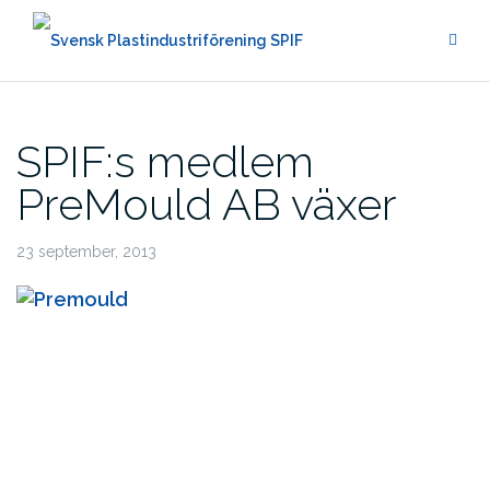
Hoppa
till
innehåll
SPIF:s medlem
PreMould AB växer
23 september, 2013