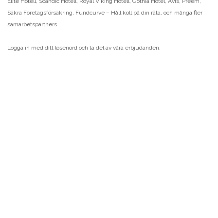
Elite Hotell, Scandic Hotell, Royal Viking Hotell, Gothia Hotel, Avis, Preem,
Säkra Företagsförsäkring, Fundcurve – Håll koll på din räta, och många fler
samarbetspartners
Logga in med ditt lösenord och ta del av våra erbjudanden.