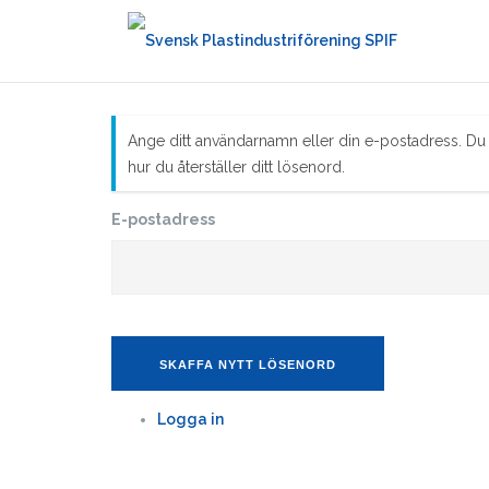
Hoppa
till
innehåll
Ange ditt användarnamn eller din e-postadress. D
hur du återställer ditt lösenord.
E-postadress
SKAFFA NYTT LÖSENORD
Logga in