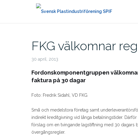
Hoppa
till
innehåll
FKG välkomnar reg
30 april, 2013
Fordonskomponentgruppen välkomnar 
faktura på 30 dagar
Foto: Fredrik Sidahl, VD FKG
Små och medelstora företag samt underleverantörsföreta
indirekt kreditgivning vid långa betalningstider. D
förslag om en tvingande lagstiftning med 30 dagars bet
övergångsregler.