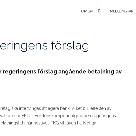
OM SPIF
MEDLEMSKAP
eringens förslag
regeringens förslag angående betalning av
g ska inte tvingas att agera bank, vilket blir effekten av
ärför välkomnar FKG – Fordonskomponentgruppen regeringens
alningstid i näringslivet. FKG vill även ha tydliga