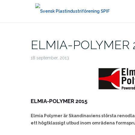
Hoppa
till
innehåll
ELMIA-POLYMER 
18 september, 2013
ELMIA-POLYMER 2015
Elmia Polymer är Skandinaviens största renodla
ett högtklassigt utbud inom områdena formspr