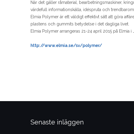
När det gäller råmaterial, bearbetningsmaskiner, krin
värdefull informationskälla, idéspruta och trendbaro
Elmia Polymer är ett väldigt effektivt sätt att göra aff
plastens och gummits betydelse i det dagliga livet.
Elmia Polymer arrangeras 21-24 april 2015 på Elmia i
http://www.elmia.se/sv/polymer/
Senaste inläggen