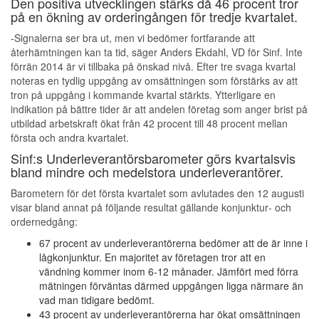
Den positiva utvecklingen stärks då 46 procent tror
på en ökning av orderingången för tredje kvartalet.
‐Signalerna ser bra ut, men vi bedömer fortfarande att
återhämtningen kan ta tid, säger Anders Ekdahl, VD för Sinf. Inte
förrän 2014 är vi tillbaka på önskad nivå. Efter tre svaga kvartal
noteras en tydlig uppgång av omsättningen som förstärks av att
tron på uppgång i kommande kvartal stärkts. Ytterligare en
indikation på bättre tider är att andelen företag som anger brist på
utbildad arbetskraft ökat från 42 procent till 48 procent mellan
första och andra kvartalet.
Sinf:s Underleverantörsbarometer görs kvartalsvis
bland mindre och medelstora underleverantörer.
Barometern för det första kvartalet som avlutades den 12 augusti
visar bland annat på följande resultat gällande konjunktur‐ och
ordernedgång:
67 procent av underleverantörerna bedömer att de är inne i
lågkonjunktur. En majoritet av företagen tror att en
vändning kommer inom 6‐12 månader. Jämfört med förra
mätningen förväntas därmed uppgången ligga närmare än
vad man tidigare bedömt.
43 procent av underleverantörerna har ökat omsättningen