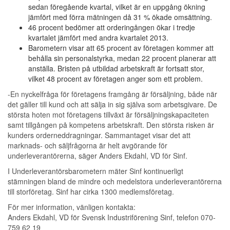
sedan föregående kvartal, vilket är en uppgång ökning
jämfört med förra mätningen då 31 % ökade omsättning.
46 procent bedömer att orderingången ökar i tredje
kvartalet jämfört med andra kvartalet 2013.
Barometern visar att 65 procent av företagen kommer att
behålla sin personalstyrka, medan 22 procent planerar att
anställa. Bristen på utbildad arbetskraft är fortsatt stor,
vilket 48 procent av företagen anger som ett problem.
‐En nyckelfråga för företagens framgång är försäljning, både när
det gäller till kund och att sälja in sig själva som arbetsgivare. De
största hoten mot företagens tillväxt är försäljningskapaciteten
samt tillgången på kompetens arbetskraft. Den största risken är
kunders orderneddragningar. Sammantaget visar det att
marknads‐ och säljfrågorna är helt avgörande för
underleverantörerna, säger Anders Ekdahl, VD för Sinf.
I Underleverantörsbarometern mäter Sinf kontinuerligt
stämningen bland de mindre och medelstora underleverantörerna
till storföretag. Sinf har cirka 1300 medlemsföretag.
För mer information, vänligen kontakta:
Anders Ekdahl, VD för Svensk Industriförening Sinf, telefon 070‐
759 62 19