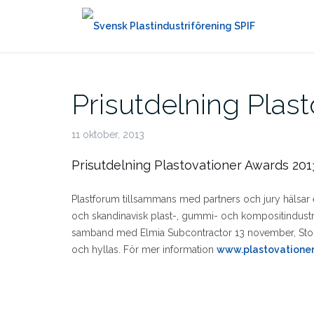
Hoppa
till
innehåll
Prisutdelning Plas
11 oktober, 2013
Prisutdelning Plastovationer Awards 201
Plastforum tillsammans med partners och jury hälsar 
och skandinavisk plast-, gummi- och kompositindustri
samband med Elmia Subcontractor 13 november, Stora 
och hyllas. För mer information
www.plastovationer