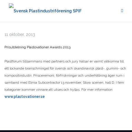
Hoppa
till
innehåll
11 oktober, 2013
Prisutdelning Plastovationer Awards 2013
Plastforum tillsammans med partners och jury hälsar er varmt välkomna till
ett lockande branschmingel för svensk och skandinavisk plast-, gummi- och
kompositindustri. Prisceremoni, förfriskningar och underhållning äger rum i
samband med Elmia Subcontractor 13 november, Stora scenen, hall D. I fem
kategorier kommer vinnare att utses och hyllas. För mer information
www.plastovationer.se