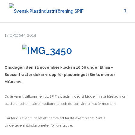
Hoppa
till
innehåll
17 oktober, 2014
Onsdagen den 12 november klockan 16:00 under Elmia –
Subcontractor
dukar vi upp för plastmingel i Sinf:s monter
MG02:01.
Du är varmt välkommen till SPIF:s plastmingel, vi bjuder in alla företag inom
plastbranschen, både medlemmar och du som ännu inte är medlem.
Här får du även tillfället att hämta ett färskt exemplar av Sinf:s
Underleverantörsbarometer för kvartal tre.