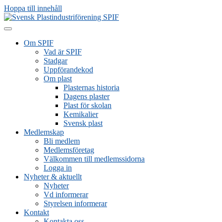
Hoppa till innehåll
Om SPIF
Vad är SPIF
Stadgar
Uppförandekod
Om plast
Plasternas historia
Dagens plaster
Plast för skolan
Kemikalier
Svensk plast
Medlemskap
Bli medlem
Medlemsföretag
Välkommen till medlemssidorna
Logga in
Nyheter & aktuellt
Nyheter
Vd informerar
Styrelsen informerar
Kontakt
Kontakta oss