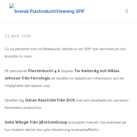
Hoppa
till
innehåll
23 april, 2019
Ca 25 personer kom till Bredaryds Värdshus när SPIF höll seminarium och
årsmöte 21 mars.
På seminariet
Plastindustri 4.0
började
Tor Kamsvåg och Niklas
Johnson från Ferrologic
att berätta om datadriven information och de
möjligheter det öppnar upp.
Därefter tog
Göran Roxström från SICK
över och berättade om sensorer i
framtidens produktion.
Sofia Wånge från 3BottumGroup
avslutade med att visa exempel på
hur modern teknik kan göra tillverkning kostnadseffektiv.