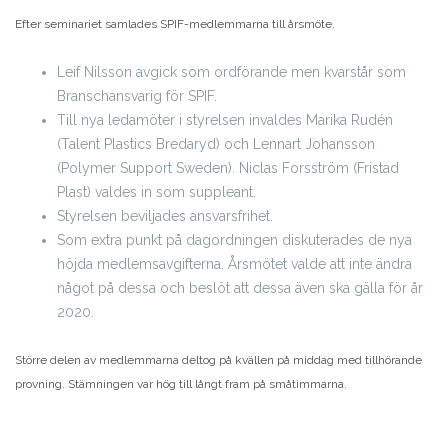
Efter seminariet samlades SPIF-medlemmarna till årsmöte.
Leif Nilsson avgick som ordförande men kvarstår som
Branschansvarig för SPIF.
Till nya ledamöter i styrelsen invaldes Marika Rudén
(Talent Plastics Bredaryd) och Lennart Johansson
(Polymer Support Sweden). Niclas Forsström (Fristad
Plast) valdes in som suppleant.
Styrelsen beviljades ansvarsfrihet.
Som extra punkt på dagordningen diskuterades de nya
höjda medlemsavgifterna. Årsmötet valde att inte ändra
något på dessa och beslöt att dessa även ska gälla för år
2020.
Större delen av medlemmarna deltog på kvällen på middag med tillhörande
provning. Stämningen var hög till långt fram på småtimmarna.