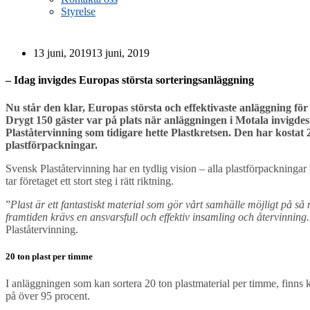
Styrelse
13 juni, 2019
13 juni, 2019
– Idag invigdes Europas största sorteringsanläggning
Nu står den klar, Europas största och effektivaste anläggning för
Drygt 150 gäster var på plats när anläggningen i Motala invigdes
Plaståtervinning som tidigare hette Plastkretsen. Den har kostat
plastförpackningar.
Svensk Plaståtervinning har en tydlig vision – alla plastförpackninga
tar företaget ett stort steg i rätt riktning.
”
Plast är ett fantastiskt material som gör vårt samhälle möjligt på s
framtiden krävs en ansvarsfull och effektiv insamling och återvinning. 
Plaståtervinning.
20 ton plast per timme
I anläggningen som kan sortera 20 ton plastmaterial per timme, finns k
på över 95 procent.