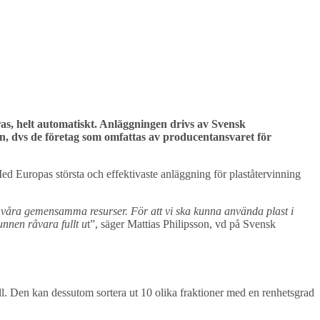
ras, helt automatiskt. Anläggningen drivs av Svensk
hen, dvs de företag som omfattas av producentansvaret för
ed Europas största och effektivaste anläggning för plaståtervinning
med våra gemensamma resurser.
För att vi ska kunna använda plast i
unnen råvara fullt u
t”, säger Mattias Philipsson, vd på Svensk
åll. Den kan dessutom sortera ut 10 olika fraktioner med en renhetsgrad