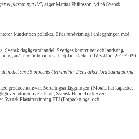
r vi plasten nytt liv
”, säger Mattias Philipsson, vd på Svensk
antörer, kunder och politiker. Efter rundvisning i anläggningen med
rna, Svensk dagligvaruhandel, Sveriges kommuner och landsting,
nningsmål fem år innan utsatt tidplan. Redan till årsskiftet 2019/2020
pnått målet om 55 procents återvinning. Det stärker förutsättningarna
 med producentansvar. Sorteringsanläggningen i Motala har kapacitet
 Dagligleverantörernas Förbund, Svensk Handel och Svensk
ger Svensk Plaståtervinning FTI (Förpacknings- och