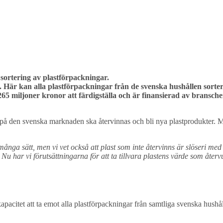
 sortering av plastförpackningar.
. Här kan alla plastförpackningar från de svenska hushållen sorte
 265 miljoner kronor att färdigställa och är finansierad av bransc
r på den svenska marknaden ska återvinnas och bli nya plastprodukter. M
å många sätt, men vi vet också att plast som inte återvinns är slöseri 
Nu har vi förutsättningarna för att ta tillvara plastens värde som återv
apacitet att ta emot alla plastförpackningar från samtliga svenska hush