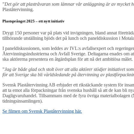
”
Det gör att plastråvaran som lämnar vår anläggning är av mycket hög 
Plaståtervinning.
Plastsprånget 2025 – ett nytt initiativ
Drygt 150 personer var på plats vid invigningen, bland annat företräd
tillhörande utställning bjöds det på lunch och paneldiskussion i Motal
I paneldiskussionen, som leddes av IVL:s avfallsexpert och regering
Återvinningsindustrierna och Avfall Sverige. Deltagarna enades om att,
ska aktörerna presentera en åtgärdsplan för att nå det ambitiösa målet.
”
Jag är både glad och stolt över att alla aktörer stödjer initiativet 
för att Sverige ska bli världsledande på återvinning av plastförpackn
Svensk Plaståtervinning AB erbjuder ett rikstäckande system för insa
att ta emot alla förpackningar från svenska hushåll så att de kan bli
Dagligvaruhandel. Tillsammans med de fyra övriga materialbolagen (M
tidningsinsamlingen).
Se filmen om Svensk Plaståtervinning här.