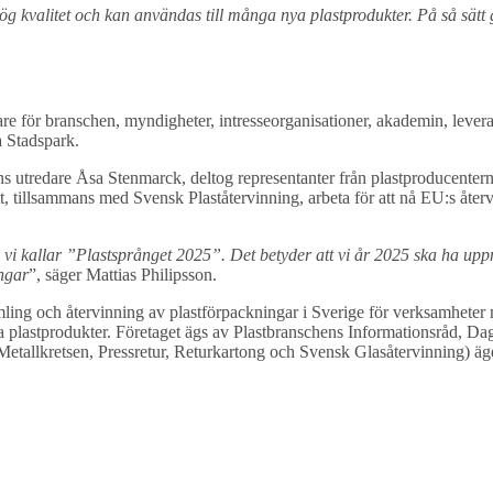
kvalitet och kan användas till många nya plastprodukter. På så sätt ge
are för branschen, myndigheter, intresseorganisationer, akademin, lever
a Stadspark.
ens utredare Åsa Stenmarck, deltog representanter från plastproducente
 tillsammans med Svensk Plaståtervinning, arbeta för att nå EU:s återvi
som vi kallar ”Plastsprånget 2025”. Det betyder att vi år 2025 ska ha up
ingar
”, säger Mattias Philipsson.
mling och återvinning av plastförpackningar i Sverige för verksamheter
 nya plastprodukter. Företaget ägs av Plastbranschens Informationsråd,
etallkretsen, Pressretur, Returkartong och Svensk Glasåtervinning) ä