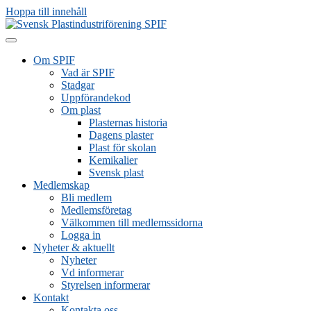
Hoppa till innehåll
Om SPIF
Vad är SPIF
Stadgar
Uppförandekod
Om plast
Plasternas historia
Dagens plaster
Plast för skolan
Kemikalier
Svensk plast
Medlemskap
Bli medlem
Medlemsföretag
Välkommen till medlemssidorna
Logga in
Nyheter & aktuellt
Nyheter
Vd informerar
Styrelsen informerar
Kontakt
Kontakta oss