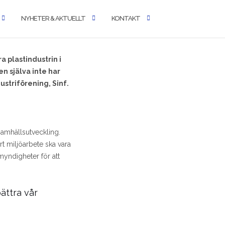
NYHETER & AKTUELLT
KONTAKT
a plastindustrin i
n själva inte har
ustriförening, Sinf.
samhällsutveckling.
t miljöarbete ska vara
yndigheter för att
ättra vår