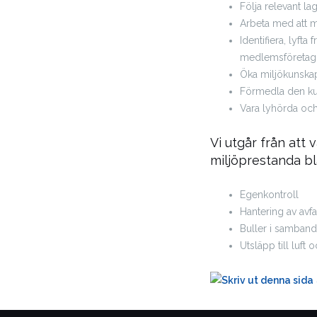
Följa relevant la
Arbeta med att m
Identifiera, lyf
medlemsföretag
Öka miljökunska
Förmedla den kun
Vara lyhörda och
Vi utgår från att
miljöprestanda bl
Egenkontroll
Hantering av avfa
Buller i samban
Utsläpp till luft 