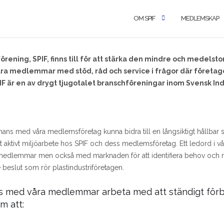
OM SPIF
MEDLEMSKAP
örening, SPIF, finns till för att stärka den mindre och medelstor
våra medlemmar med stöd, råd och service i frågor där företage
IF är en av drygt tjugotalet branschföreningar inom Svensk Ind
ammans med våra medlemsföretag kunna bidra till en långsiktigt hållbar 
 aktivt miljöarbete hos SPIF och dess medlemsföretag. Ett ledord i vår
medlemmar men också med marknaden för att identifiera behov och m
 beslut som rör plastindustriföretagen.
ns med våra medlemmar arbeta med att ständigt förb
m att: