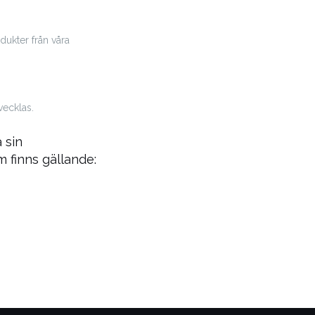
dukter från våra
vecklas.
 sin
 finns gällande: