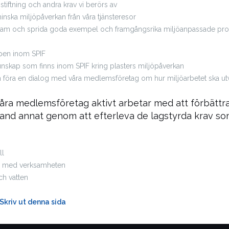
gstiftning och andra krav vi berörs av
inska miljöpåverkan från våra tjänsteresor
ta fram och sprida goda exempel och framgångsrika miljöanpassade pro
pen inom SPIF
skap som finns inom SPIF kring plasters miljöpåverkan
 föra en dialog med våra medlemsföretag om hur miljöarbetet ska ut
 våra medlemsföretag aktivt arbetar med att förbättra
and annat genom att efterleva de lagstyrda krav som
ll
d med verksamheten
och vatten
Skriv ut denna sida