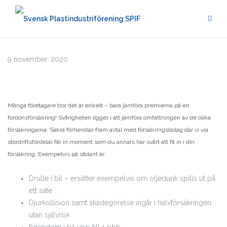
Hoppa
till
innehåll
9 november, 2020
Många företagare tror det är enkelt – bara jämföra premierna på en
fordonsförsäkring! Svårigheten ligger i att jämföra omfattningen av de olika
försäkringarna. Säkra förhandlar fram avtal med försäkringsbolag där vi via
stordriftsfördelar får in moment som du annars har svårt att få in i din
försäkring.
Exempelvis på sådant är:
Drulle i bil – ersätter exempelvis om oljedunk spills ut på
ett säte
Djurkollision samt skadegörelse ingår i halvförsäkringen
utan självrisk
Egendom i bil upp till 1 pbb.