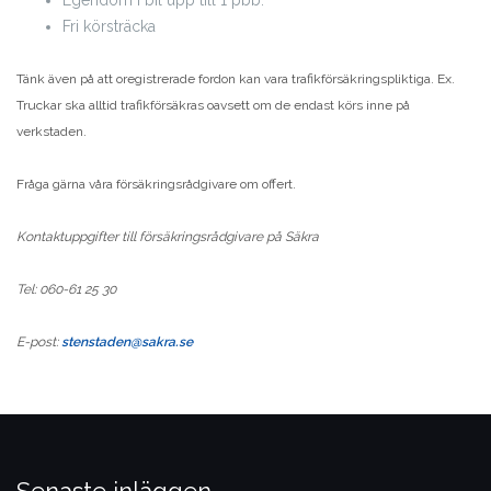
Fri körsträcka
Tänk även på att oregistrerade fordon kan vara trafikförsäkringspliktiga. Ex.
Truckar ska alltid trafikförsäkras oavsett om de endast körs inne på
verkstaden.
Fråga gärna våra försäkringsrådgivare om offert.
Kontaktuppgifter till försäkringsrådgivare på Säkra
Tel: 060-61 25 30
E-post:
stenstaden@sakra.se
Senaste inläggen