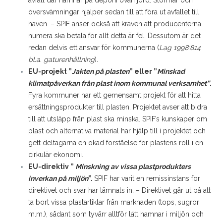
översvämningar hjälper sedan till att föra ut avfallet till
haven.
– SPIF anser också att kraven att producenterna
numera ska betala för allt detta är fel. Dessutom är det
redan delvis ett ansvar för kommunerna (
Lag 1998:814
bl.a. gaturenhållning
).
EU-projekt ”
Jakten på plasten
” eller ”
Minskad
klimatpåverkan från plast inom kommunal verksamhet”
.
Fyra kommuner har ett gemensamt projekt för att hitta
ersättningsprodukter till plasten. Projektet avser att bidra
till att utsläpp från plast ska minska. SPIF’s kunskaper om
plast och alternativa material har hjälp till i projektet och
gett deltagarna en ökad förståelse för plastens roll i en
cirkulär ekonomi.
EU-direktiv ”
Minskning av vissa plastprodukters
inverkan på miljön
”.
SPIF har varit en remissinstans för
direktivet och svar har lämnats in.
– Direktivet går ut på att
ta bort vissa plastartiklar från marknaden (tops, sugrör
m.m.), sådant som tyvärr alltför lätt hamnar i miljön och