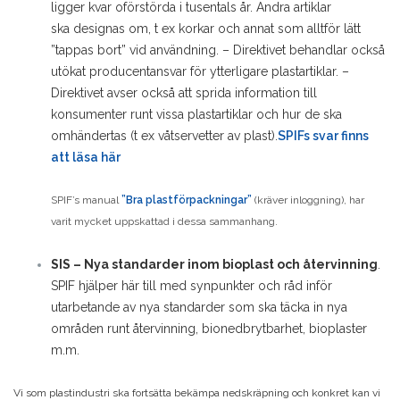
ligger kvar oförstörda i tusentals år. Andra artiklar
ska
designas om, t ex korkar och annat som alltför lätt
”tappas bort” vid användning.
– Direktivet behandlar också
utökat producentansvar för ytterligare plastartiklar.
–
Direktivet avser också att sprida information till
konsumenter runt vissa plastartiklar och hur de ska
omhändertas (t ex våtservetter av plast).
SPIFs svar finns
att läsa här
SPIF’s manual
”Bra plastförpackningar”
(kräver inloggning), har
varit mycket uppskattad i dessa sammanhang.
SIS – Nya standarder inom bioplast och återvinning
.
SPIF hjälper här till med synpunkter och råd inför
utarbetande av nya standarder som ska täcka in nya
områden runt återvinning, bionedbrytbarhet, bioplaster
m.m.
Vi som plastindustri ska fortsätta bekämpa nedskräpning och konkret kan vi