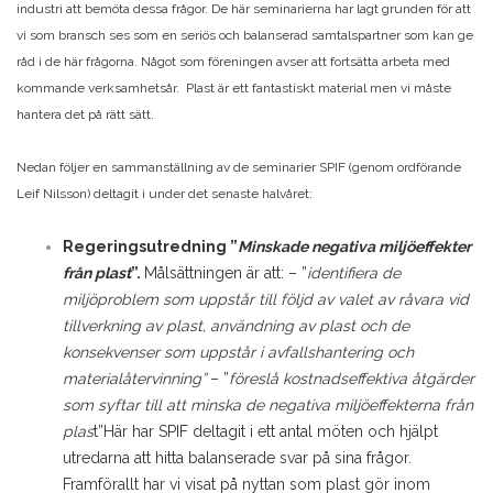
industri att bemöta dessa frågor. De här seminarierna har lagt grunden för att
vi som bransch ses som en seriös och balanserad samtalspartner som kan ge
råd i de här frågorna. Något som föreningen avser att fortsätta arbeta med
kommande verksamhetsår. Plast är ett fantastiskt material men vi måste
hantera det på rätt sätt.
Nedan följer en sammanställning av de seminarier SPIF (genom ordförande
Leif Nilsson) deltagit i under det senaste halvåret:
Regeringsutredning ”
Minskade negativa miljöeffekter
från plast
”.
Målsättningen är att:
– ”
identifiera de
miljöproblem som uppstår till följd av valet av råvara vid
tillverkning av plast, användning av plast och de
konsekvenser som uppstår i avfallshantering och
materialåtervinning”
– ”
föreslå kostnadseffektiva åtgärder
som syftar till att minska de negativa miljöeffekterna från
plas
t”
Här har SPIF deltagit i ett antal möten och hjälpt
utredarna att hitta balanserade svar på sina frågor.
Framförallt har vi visat på nyttan som plast gör inom