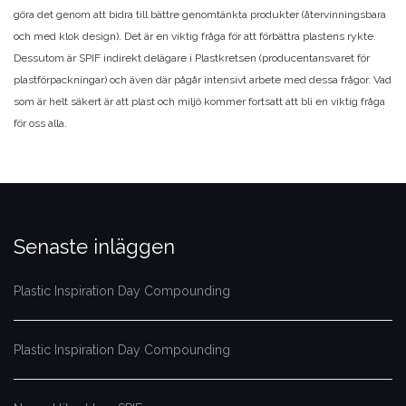
göra det genom att bidra till bättre genomtänkta produkter (återvinningsbara
och med klok design). Det är en viktig fråga för att förbättra plastens rykte.
Dessutom är SPIF indirekt delägare i Plastkretsen (producentansvaret för
plastförpackningar) och även där pågår intensivt arbete med dessa frågor. Vad
som är helt säkert är att plast och miljö kommer fortsatt att bli en viktig fråga
för oss alla.
Senaste inläggen
Plastic Inspiration Day Compounding
Plastic Inspiration Day Compounding