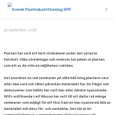
Hoppa
till
innehåll
19 september, 2018
Plasten har varit ett hett stridsämne under det senaste
halvåret. Olika utredningar och remisser har pekat ut plasten
som ett av de största miljöhoten i världen.
Det anordnas en rad seminarier på olika håll kring plastens vara
eller icke vara och vilken påverkan materialet har. De frågor och
diskussioner som hållits har varit mer eller mindre nyanserade.
SPIFs ordförande Leif Nilsson har sett till att delta i så många
seminarier som möjligt för att föra fram en mer nyanserad bild av
materialet och dess för- och nackdelar. Det här är en
sammanfattning av sammanhangen, diskussionerna och