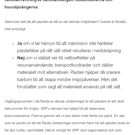
huvudpoängerna.
Stämmer det då att plasten är ett av de största miljöhoten? Svaret är förstås
inte entydigt.
Ja
om vi tar hänsyn till att människor inte hanterar
plastartiklar på rätt sätt vilket resulterar i nedskräpning.
Nej
om vi istället ser till nettoeffekter på
resursanvändande, transportkostnader och ställer
materialet mot alternativen. Plasten hjälper då snarare
tvärtom till att skapa mindre miljöpåverkan. Men det
förutsätter som sagt att materialet används på rätt sätt.
Utgångspunkten i de flesta av dessa utredningar är att plasten är ett stort
bekymmer för miljön. SPIFs närvaro har hjälpt till att balansera
diskussionerna. Främst genom att vi kan bidra med fakta om plast. En sak
som är positiv är att de flesta utredningar kommer fram till att plasten även är
till stor nytta i samhället. Det är viktigt för SPIF som organisation och som