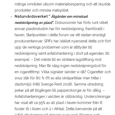
många områden såsom materialbesparing och att skydda
produkter och minska matspillet.
Naturvårdsverket ”
Åtgärder om minskad
nedskräpning av plast
”.
Diskussioner har förts runt vilket
ansvar plastindustrin har för nedskräpning, framförallt i
haven. Startpunkten i detta forum var ett nästan ensidigt
producentansvar. SPIFs har istället nyanserat detta och fört
upp de verkliga problemen som är attityder till
nedskräpning samt avfallshantering i stort på agendan, till
exempel:
– Det måste till en striktare lagstiftning mot
nedskräpning. Man får idag ingen nedskräpningsbot för
en cigarettfimp. Vilka signaler sänder vi då? Cigaretter och
snus står för 80 % (!!!) av alla skräpartiklar man hittar i
stadsmiljö (Håll Sverige Rent 2018). Samma utredning
pekar på att tillgången till papperskorgar är för dålig.
–
Avfallshanteringen i världen är otillräcklig. Undersökningar
har visat att ca 95% av all plast i haven kommer från 8
floder (6 i Asien och 2 i Afrika). Detta beroende på att
avfall där hamnar på deponi ovan jord. Stormar och